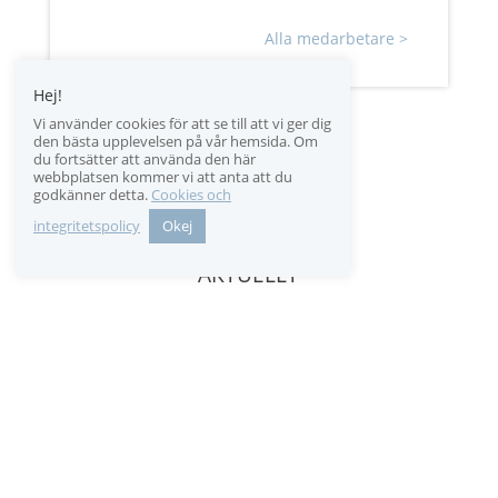
Alla medarbetare >
Hej!
Vi använder cookies för att se till att vi ger dig
den bästa upplevelsen på vår hemsida. Om
du fortsätter att använda den här
webbplatsen kommer vi att anta att du
godkänner detta.
Cookies och
integritetspolicy
Okej
AKTUELLT
Inga resultat hittades
Sidan du begärde kunde inte hittas. Försök förfina
din sökning eller använd navigeringen ovan för att
lokalisera inlägget.