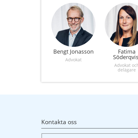
Bengt Jonasson
Fatima
Söderqvis
Advokat
Advokat oc
delägare
Kontakta oss