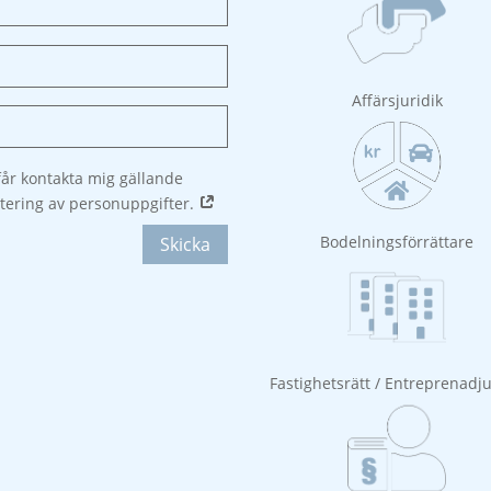
Affärsjuridik
år kontakta mig gällande
tering av personuppgifter.
Bodelningsförrättare
Skicka
Fastighetsrätt / Entreprenadju