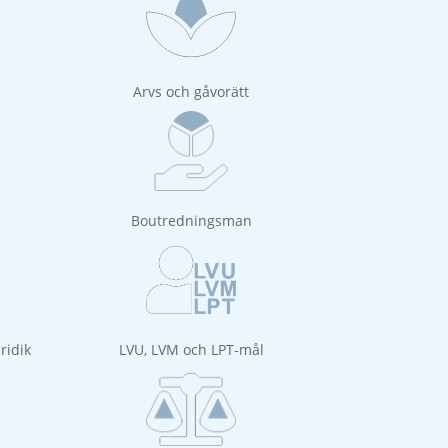
Arvs och gåvorätt
Boutredningsman
ridik
LVU, LVM och LPT-mål