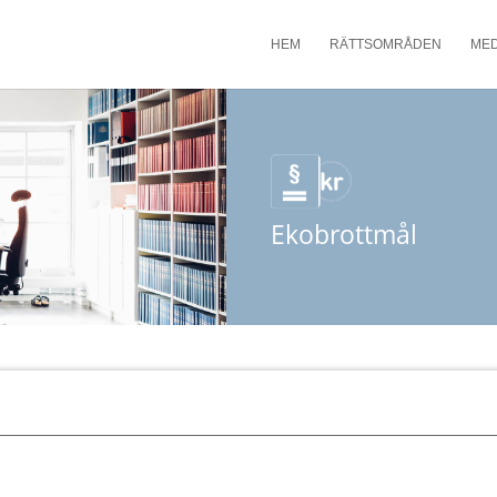
HEM
RÄTTSOMRÅDEN
ME
Ekobrottmål