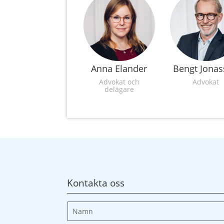
Anna Elander
Bengt Jona
Advokat och
Advokat
delägare
Kontakta oss