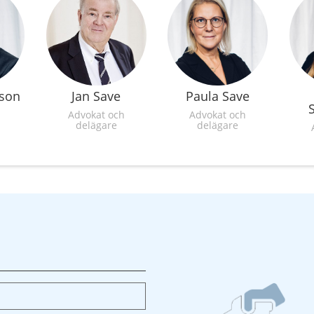
sson
Jan Save
Paula Save
Advokat och
Advokat och
delägare
delägare