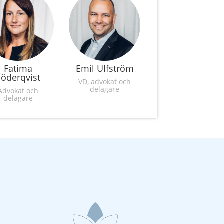
Fatima
Emil Ulfström
Söderqvist
VD, advokat och
delägare
Advokat och
delägare