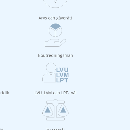
Arvs och gåvorätt
Boutredningsman
ridik
LVU, LVM och LPT-mål