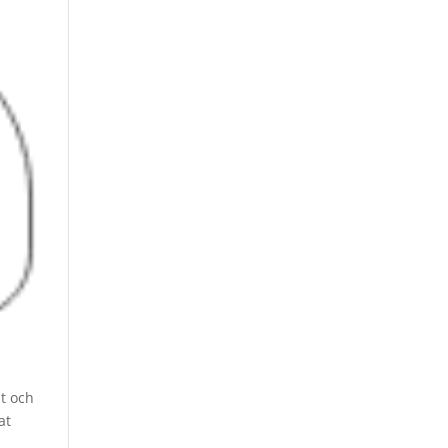
t och
at