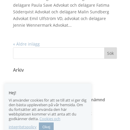
delägare Paula Save Advokat och delägare Fatima
Söderqvist Advokat och delägare Malin Sundberg
Advokat Emil Ulfström VD, advokat och delägare
Jennie Wennermark Advokat...
« Äldre inlägg
Arkiv
Hej!
Advokatsamfundets konsumenttvistnämnd
Vi använder cookies för att se till att vi ger dig
den bästa upplevelsen på vår hemsida. Om
Allmänna villkor
du fortsätter att använda den här
GDPR – dataskyddsförordning
webbplatsen kommer vi att anta att du
godkänner detta.
Cookies och
Cookies och integritetspolicy
integritetspolicy
Okej