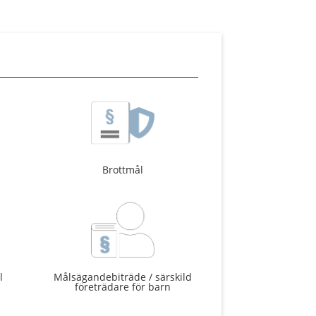
Brottmål
l
Målsägandebiträde / särskild
företrädare för barn